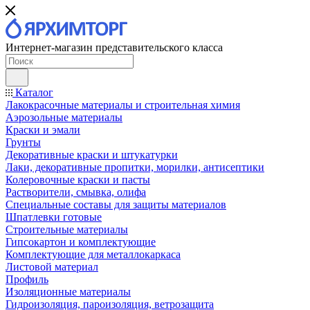
Интернет-магазин представительского класса
Каталог
Лакокрасочные материалы и строительная химия
Аэрозольные материалы
Краски и эмали
Грунты
Декоративные краски и штукатурки
Лаки, декоративные пропитки, морилки, антисептики
Колеровочные краски и пасты
Растворители, смывка, олифа
Специальные составы для защиты материалов
Шпатлевки готовые
Строительные материалы
Гипсокартон и комплектующие
Комплектующие для металлокаркаса
Листовой материал
Профиль
Изоляционные материалы
Гидроизоляция, пароизоляция, ветрозащита