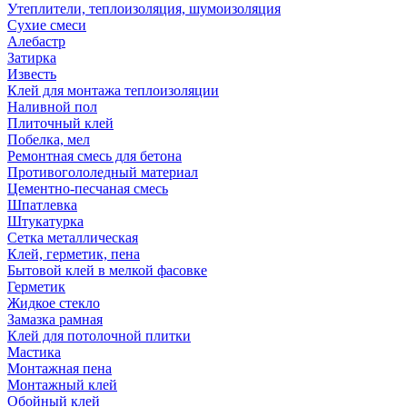
Утеплители, теплоизоляция, шумоизоляция
Сухие смеси
Алебастр
Затирка
Известь
Клей для монтажа теплоизоляции
Наливной пол
Плиточный клей
Побелка, мел
Ремонтная смесь для бетона
Противогололедный материал
Цементно-песчаная смесь
Шпатлевка
Штукатурка
Сетка металлическая
Клей, герметик, пена
Бытовой клей в мелкой фасовке
Герметик
Жидкое стекло
Замазка рамная
Клей для потолочной плитки
Мастика
Монтажная пена
Монтажный клей
Обойный клей