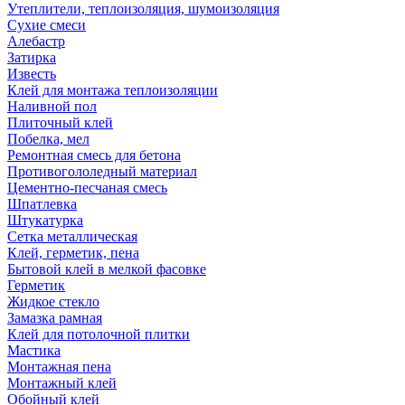
Утеплители, теплоизоляция, шумоизоляция
Сухие смеси
Алебастр
Затирка
Известь
Клей для монтажа теплоизоляции
Наливной пол
Плиточный клей
Побелка, мел
Ремонтная смесь для бетона
Противогололедный материал
Цементно-песчаная смесь
Шпатлевка
Штукатурка
Сетка металлическая
Клей, герметик, пена
Бытовой клей в мелкой фасовке
Герметик
Жидкое стекло
Замазка рамная
Клей для потолочной плитки
Мастика
Монтажная пена
Монтажный клей
Обойный клей