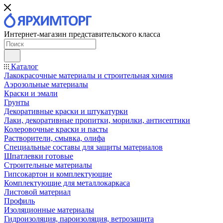
Интернет-магазин представительского класса
Каталог
Лакокрасочные материалы и строительная химия
Аэрозольные материалы
Краски и эмали
Грунты
Декоративные краски и штукатурки
Лаки, декоративные пропитки, морилки, антисептики
Колеровочные краски и пасты
Растворители, смывка, олифа
Специальные составы для защиты материалов
Шпатлевки готовые
Строительные материалы
Гипсокартон и комплектующие
Комплектующие для металлокаркаса
Листовой материал
Профиль
Изоляционные материалы
Гидроизоляция, пароизоляция, ветрозащита