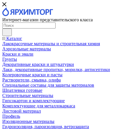
Интернет-магазин представительского класса
Каталог
Лакокрасочные материалы и строительная химия
Аэрозольные материалы
Краски и эмали
Грунты
Декоративные краски и штукатурки
Лаки, декоративные пропитки, морилки, антисептики
Колеровочные краски и пасты
Растворители, смывка, олифа
Специальные составы для защиты материалов
Шпатлевки готовые
Строительные материалы
Гипсокартон и комплектующие
Комплектующие для металлокаркаса
Листовой материал
Профиль
Изоляционные материалы
Гидроизоляция, пароизоляция, ветрозащита