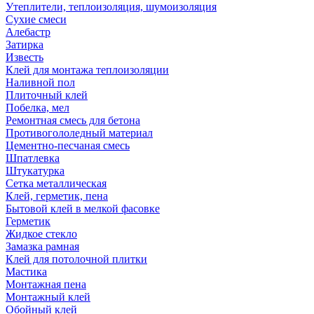
Утеплители, теплоизоляция, шумоизоляция
Сухие смеси
Алебастр
Затирка
Известь
Клей для монтажа теплоизоляции
Наливной пол
Плиточный клей
Побелка, мел
Ремонтная смесь для бетона
Противогололедный материал
Цементно-песчаная смесь
Шпатлевка
Штукатурка
Сетка металлическая
Клей, герметик, пена
Бытовой клей в мелкой фасовке
Герметик
Жидкое стекло
Замазка рамная
Клей для потолочной плитки
Мастика
Монтажная пена
Монтажный клей
Обойный клей