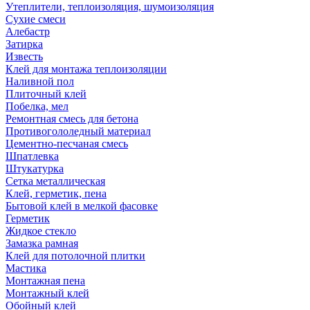
Утеплители, теплоизоляция, шумоизоляция
Сухие смеси
Алебастр
Затирка
Известь
Клей для монтажа теплоизоляции
Наливной пол
Плиточный клей
Побелка, мел
Ремонтная смесь для бетона
Противогололедный материал
Цементно-песчаная смесь
Шпатлевка
Штукатурка
Сетка металлическая
Клей, герметик, пена
Бытовой клей в мелкой фасовке
Герметик
Жидкое стекло
Замазка рамная
Клей для потолочной плитки
Мастика
Монтажная пена
Монтажный клей
Обойный клей