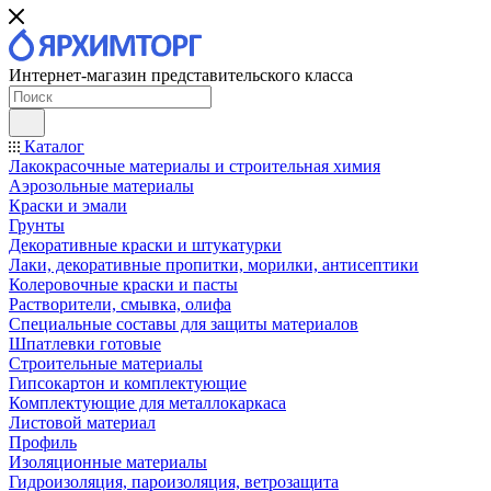
Интернет-магазин представительского класса
Каталог
Лакокрасочные материалы и строительная химия
Аэрозольные материалы
Краски и эмали
Грунты
Декоративные краски и штукатурки
Лаки, декоративные пропитки, морилки, антисептики
Колеровочные краски и пасты
Растворители, смывка, олифа
Специальные составы для защиты материалов
Шпатлевки готовые
Строительные материалы
Гипсокартон и комплектующие
Комплектующие для металлокаркаса
Листовой материал
Профиль
Изоляционные материалы
Гидроизоляция, пароизоляция, ветрозащита