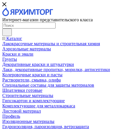
Интернет-магазин представительского класса
Каталог
Лакокрасочные материалы и строительная химия
Аэрозольные материалы
Краски и эмали
Грунты
Декоративные краски и штукатурки
Лаки, декоративные пропитки, морилки, антисептики
Колеровочные краски и пасты
Растворители, смывка, олифа
Специальные составы для защиты материалов
Шпатлевки готовые
Строительные материалы
Гипсокартон и комплектующие
Комплектующие для металлокаркаса
Листовой материал
Профиль
Изоляционные материалы
Гидроизоляция, пароизоляция, ветрозащита