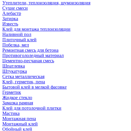
Утеплители, теплоизоляция, шумоизоляция
Сухие смеси
Алебастр
Затирка
Известь
Клей для монтажа теплоизоляции
Наливной пол
Плиточный клей
Побелка, мел
Ремонтная смесь для бетона
Противогололедный материал
Цементно-песчаная смесь
Шпатлевка
Штукатурка
Сетка металлическая
Клей, герметик, пена
Бытовой клей в мелкой фасовке
Герметик
Жидкое стекло
Замазка рамная
Клей для потолочной плитки
Мастика
Монтажная пена
Монтажный клей
Обойный клей