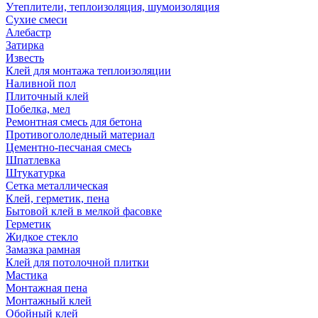
Утеплители, теплоизоляция, шумоизоляция
Сухие смеси
Алебастр
Затирка
Известь
Клей для монтажа теплоизоляции
Наливной пол
Плиточный клей
Побелка, мел
Ремонтная смесь для бетона
Противогололедный материал
Цементно-песчаная смесь
Шпатлевка
Штукатурка
Сетка металлическая
Клей, герметик, пена
Бытовой клей в мелкой фасовке
Герметик
Жидкое стекло
Замазка рамная
Клей для потолочной плитки
Мастика
Монтажная пена
Монтажный клей
Обойный клей