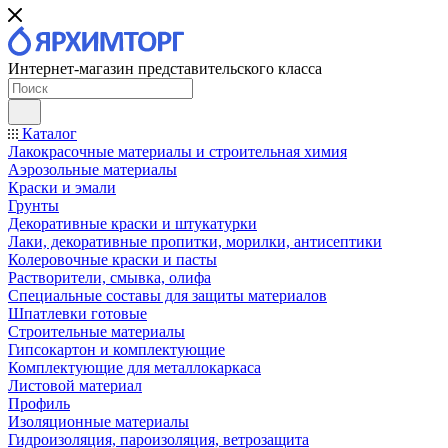
Интернет-магазин представительского класса
Каталог
Лакокрасочные материалы и строительная химия
Аэрозольные материалы
Краски и эмали
Грунты
Декоративные краски и штукатурки
Лаки, декоративные пропитки, морилки, антисептики
Колеровочные краски и пасты
Растворители, смывка, олифа
Специальные составы для защиты материалов
Шпатлевки готовые
Строительные материалы
Гипсокартон и комплектующие
Комплектующие для металлокаркаса
Листовой материал
Профиль
Изоляционные материалы
Гидроизоляция, пароизоляция, ветрозащита