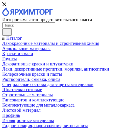
Интернет-магазин представительского класса
Каталог
Лакокрасочные материалы и строительная химия
Аэрозольные материалы
Краски и эмали
Грунты
Декоративные краски и штукатурки
Лаки, декоративные пропитки, морилки, антисептики
Колеровочные краски и пасты
Растворители, смывка, олифа
Специальные составы для защиты материалов
Шпатлевки готовые
Строительные материалы
Гипсокартон и комплектующие
Комплектующие для металлокаркаса
Листовой материал
Профиль
Изоляционные материалы
Гидроизоляция, пароизоляция, ветрозащита