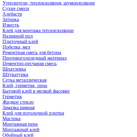
Утеплители, теплоизоляция, шумоизоляция
Сухие смеси
Алебастр
Затирка
Известь
Клей для монтажа теплоизоляции
Наливной пол
Плиточный клей
Побелка, мел
Ремонтная смесь для бетона
Противогололедный материал
Цементно-песчаная смесь
Шпатлевка
Штукатурка
Сетка металлическая
Клей, герметик, пена
Бытовой клей в мелкой фасовке
Герметик
Жидкое стекло
Замазка рамная
Клей для потолочной плитки
Мастика
Монтажная пена
Монтажный клей
Обойный клей