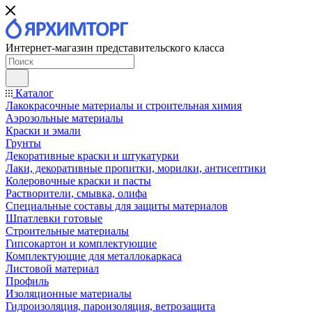
Интернет-магазин представительского класса
Каталог
Лакокрасочные материалы и строительная химия
Аэрозольные материалы
Краски и эмали
Грунты
Декоративные краски и штукатурки
Лаки, декоративные пропитки, морилки, антисептики
Колеровочные краски и пасты
Растворители, смывка, олифа
Специальные составы для защиты материалов
Шпатлевки готовые
Строительные материалы
Гипсокартон и комплектующие
Комплектующие для металлокаркаса
Листовой материал
Профиль
Изоляционные материалы
Гидроизоляция, пароизоляция, ветрозащита