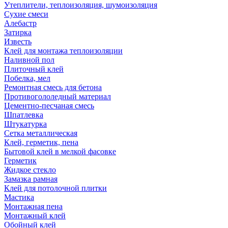
Утеплители, теплоизоляция, шумоизоляция
Сухие смеси
Алебастр
Затирка
Известь
Клей для монтажа теплоизоляции
Наливной пол
Плиточный клей
Побелка, мел
Ремонтная смесь для бетона
Противогололедный материал
Цементно-песчаная смесь
Шпатлевка
Штукатурка
Сетка металлическая
Клей, герметик, пена
Бытовой клей в мелкой фасовке
Герметик
Жидкое стекло
Замазка рамная
Клей для потолочной плитки
Мастика
Монтажная пена
Монтажный клей
Обойный клей