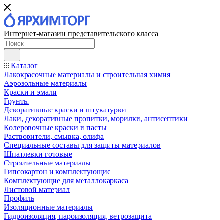
Интернет-магазин представительского класса
Каталог
Лакокрасочные материалы и строительная химия
Аэрозольные материалы
Краски и эмали
Грунты
Декоративные краски и штукатурки
Лаки, декоративные пропитки, морилки, антисептики
Колеровочные краски и пасты
Растворители, смывка, олифа
Специальные составы для защиты материалов
Шпатлевки готовые
Строительные материалы
Гипсокартон и комплектующие
Комплектующие для металлокаркаса
Листовой материал
Профиль
Изоляционные материалы
Гидроизоляция, пароизоляция, ветрозащита