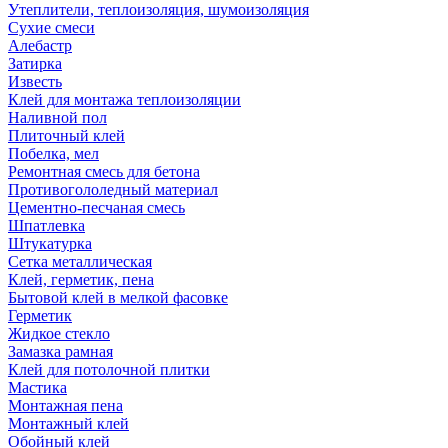
Утеплители, теплоизоляция, шумоизоляция
Сухие смеси
Алебастр
Затирка
Известь
Клей для монтажа теплоизоляции
Наливной пол
Плиточный клей
Побелка, мел
Ремонтная смесь для бетона
Противогололедный материал
Цементно-песчаная смесь
Шпатлевка
Штукатурка
Сетка металлическая
Клей, герметик, пена
Бытовой клей в мелкой фасовке
Герметик
Жидкое стекло
Замазка рамная
Клей для потолочной плитки
Мастика
Монтажная пена
Монтажный клей
Обойный клей