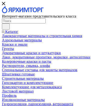
Интернет-магазин представительского класса
Каталог
Лакокрасочные материалы и строительная химия
Аэрозольные материалы
Краски и эмали
Грунты
Декоративные краски и штукатурки
Лаки, декоративные пропитки, морилки, антисептики
Колеровочные краски и пасты
Растворители, смывка, олифа
Специальные составы для защиты материалов
Шпатлевки готовые
Строительные материалы
Гипсокартон и комплектующие
Комплектующие для металлокаркаса
Листовой материал
Профиль
Изоляционные материалы
Гидроизоляция, пароизоляция, ветрозащита