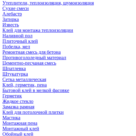
Утеплители, теплоизоляция, шумоизоляция
Сухие смеси
Алебастр
Затирка
Известь
Клей для монтажа теплоизоляции
Наливной пол
Плиточный клей
Побелка, мел
Ремонтная смесь для бетона
Противогололедный материал
Цементно-песчаная смесь
Шпатлевка
Штукатурка
Сетка металлическая
Клей, герметик, пена
Бытовой клей в мелкой фасовке
Герметик
Жидкое стекло
Замазка рамная
Клей для потолочной плитки
Мастика
Монтажная пена
Монтажный клей
Обойный клей