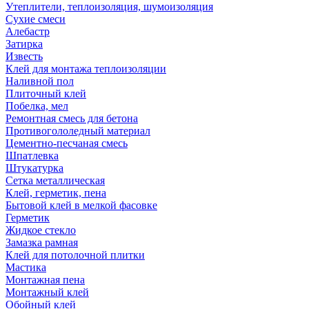
Утеплители, теплоизоляция, шумоизоляция
Сухие смеси
Алебастр
Затирка
Известь
Клей для монтажа теплоизоляции
Наливной пол
Плиточный клей
Побелка, мел
Ремонтная смесь для бетона
Противогололедный материал
Цементно-песчаная смесь
Шпатлевка
Штукатурка
Сетка металлическая
Клей, герметик, пена
Бытовой клей в мелкой фасовке
Герметик
Жидкое стекло
Замазка рамная
Клей для потолочной плитки
Мастика
Монтажная пена
Монтажный клей
Обойный клей