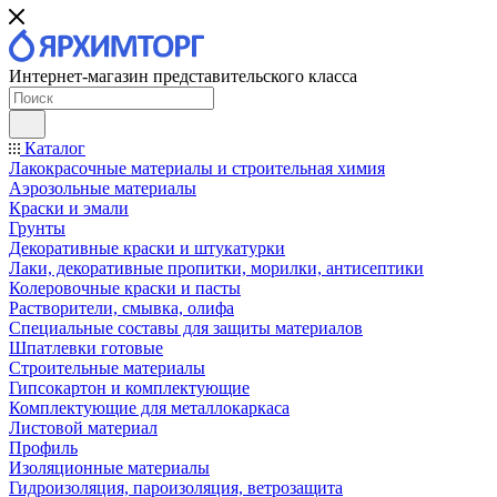
Интернет-магазин представительского класса
Каталог
Лакокрасочные материалы и строительная химия
Аэрозольные материалы
Краски и эмали
Грунты
Декоративные краски и штукатурки
Лаки, декоративные пропитки, морилки, антисептики
Колеровочные краски и пасты
Растворители, смывка, олифа
Специальные составы для защиты материалов
Шпатлевки готовые
Строительные материалы
Гипсокартон и комплектующие
Комплектующие для металлокаркаса
Листовой материал
Профиль
Изоляционные материалы
Гидроизоляция, пароизоляция, ветрозащита