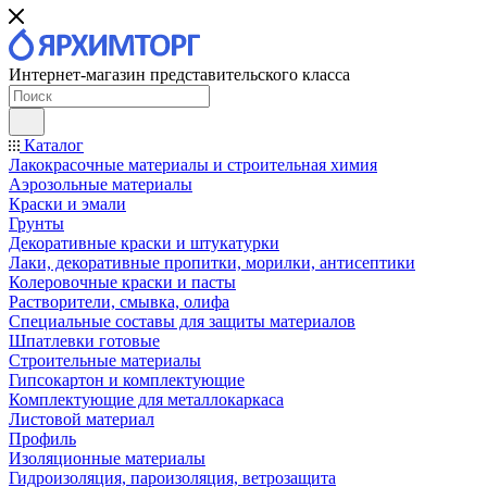
Интернет-магазин представительского класса
Каталог
Лакокрасочные материалы и строительная химия
Аэрозольные материалы
Краски и эмали
Грунты
Декоративные краски и штукатурки
Лаки, декоративные пропитки, морилки, антисептики
Колеровочные краски и пасты
Растворители, смывка, олифа
Специальные составы для защиты материалов
Шпатлевки готовые
Строительные материалы
Гипсокартон и комплектующие
Комплектующие для металлокаркаса
Листовой материал
Профиль
Изоляционные материалы
Гидроизоляция, пароизоляция, ветрозащита