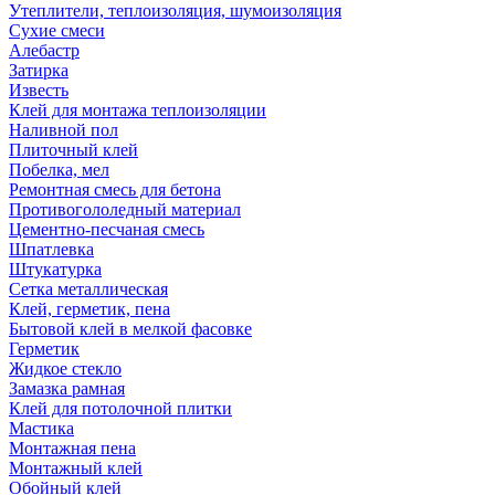
Утеплители, теплоизоляция, шумоизоляция
Сухие смеси
Алебастр
Затирка
Известь
Клей для монтажа теплоизоляции
Наливной пол
Плиточный клей
Побелка, мел
Ремонтная смесь для бетона
Противогололедный материал
Цементно-песчаная смесь
Шпатлевка
Штукатурка
Сетка металлическая
Клей, герметик, пена
Бытовой клей в мелкой фасовке
Герметик
Жидкое стекло
Замазка рамная
Клей для потолочной плитки
Мастика
Монтажная пена
Монтажный клей
Обойный клей