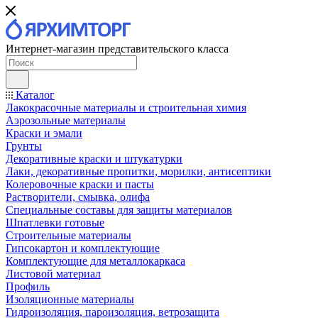
Интернет-магазин представительского класса
Каталог
Лакокрасочные материалы и строительная химия
Аэрозольные материалы
Краски и эмали
Грунты
Декоративные краски и штукатурки
Лаки, декоративные пропитки, морилки, антисептики
Колеровочные краски и пасты
Растворители, смывка, олифа
Специальные составы для защиты материалов
Шпатлевки готовые
Строительные материалы
Гипсокартон и комплектующие
Комплектующие для металлокаркаса
Листовой материал
Профиль
Изоляционные материалы
Гидроизоляция, пароизоляция, ветрозащита