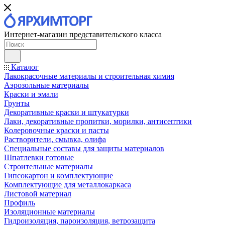
Интернет-магазин представительского класса
Каталог
Лакокрасочные материалы и строительная химия
Аэрозольные материалы
Краски и эмали
Грунты
Декоративные краски и штукатурки
Лаки, декоративные пропитки, морилки, антисептики
Колеровочные краски и пасты
Растворители, смывка, олифа
Специальные составы для защиты материалов
Шпатлевки готовые
Строительные материалы
Гипсокартон и комплектующие
Комплектующие для металлокаркаса
Листовой материал
Профиль
Изоляционные материалы
Гидроизоляция, пароизоляция, ветрозащита