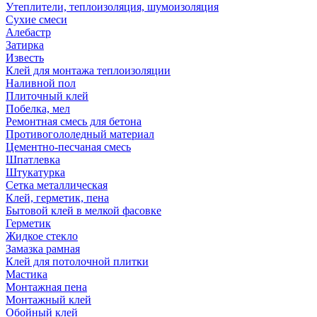
Утеплители, теплоизоляция, шумоизоляция
Сухие смеси
Алебастр
Затирка
Известь
Клей для монтажа теплоизоляции
Наливной пол
Плиточный клей
Побелка, мел
Ремонтная смесь для бетона
Противогололедный материал
Цементно-песчаная смесь
Шпатлевка
Штукатурка
Сетка металлическая
Клей, герметик, пена
Бытовой клей в мелкой фасовке
Герметик
Жидкое стекло
Замазка рамная
Клей для потолочной плитки
Мастика
Монтажная пена
Монтажный клей
Обойный клей