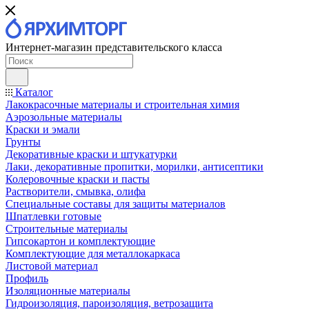
Интернет-магазин представительского класса
Каталог
Лакокрасочные материалы и строительная химия
Аэрозольные материалы
Краски и эмали
Грунты
Декоративные краски и штукатурки
Лаки, декоративные пропитки, морилки, антисептики
Колеровочные краски и пасты
Растворители, смывка, олифа
Специальные составы для защиты материалов
Шпатлевки готовые
Строительные материалы
Гипсокартон и комплектующие
Комплектующие для металлокаркаса
Листовой материал
Профиль
Изоляционные материалы
Гидроизоляция, пароизоляция, ветрозащита