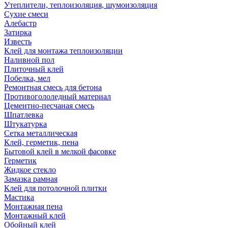
Утеплители, теплоизоляция, шумоизоляция
Сухие смеси
Алебастр
Затирка
Известь
Клей для монтажа теплоизоляции
Наливной пол
Плиточный клей
Побелка, мел
Ремонтная смесь для бетона
Противогололедный материал
Цементно-песчаная смесь
Шпатлевка
Штукатурка
Сетка металлическая
Клей, герметик, пена
Бытовой клей в мелкой фасовке
Герметик
Жидкое стекло
Замазка рамная
Клей для потолочной плитки
Мастика
Монтажная пена
Монтажный клей
Обойный клей