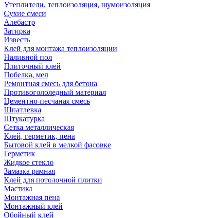
Утеплители, теплоизоляция, шумоизоляция
Сухие смеси
Алебастр
Затирка
Известь
Клей для монтажа теплоизоляции
Наливной пол
Плиточный клей
Побелка, мел
Ремонтная смесь для бетона
Противогололедный материал
Цементно-песчаная смесь
Шпатлевка
Штукатурка
Сетка металлическая
Клей, герметик, пена
Бытовой клей в мелкой фасовке
Герметик
Жидкое стекло
Замазка рамная
Клей для потолочной плитки
Мастика
Монтажная пена
Монтажный клей
Обойный клей