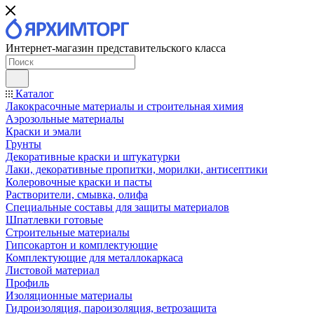
Интернет-магазин представительского класса
Каталог
Лакокрасочные материалы и строительная химия
Аэрозольные материалы
Краски и эмали
Грунты
Декоративные краски и штукатурки
Лаки, декоративные пропитки, морилки, антисептики
Колеровочные краски и пасты
Растворители, смывка, олифа
Специальные составы для защиты материалов
Шпатлевки готовые
Строительные материалы
Гипсокартон и комплектующие
Комплектующие для металлокаркаса
Листовой материал
Профиль
Изоляционные материалы
Гидроизоляция, пароизоляция, ветрозащита