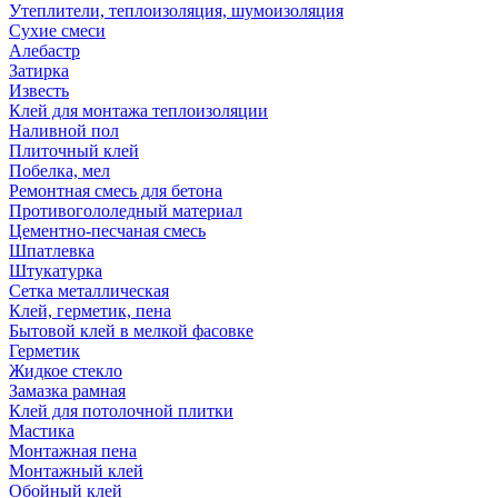
Утеплители, теплоизоляция, шумоизоляция
Сухие смеси
Алебастр
Затирка
Известь
Клей для монтажа теплоизоляции
Наливной пол
Плиточный клей
Побелка, мел
Ремонтная смесь для бетона
Противогололедный материал
Цементно-песчаная смесь
Шпатлевка
Штукатурка
Сетка металлическая
Клей, герметик, пена
Бытовой клей в мелкой фасовке
Герметик
Жидкое стекло
Замазка рамная
Клей для потолочной плитки
Мастика
Монтажная пена
Монтажный клей
Обойный клей