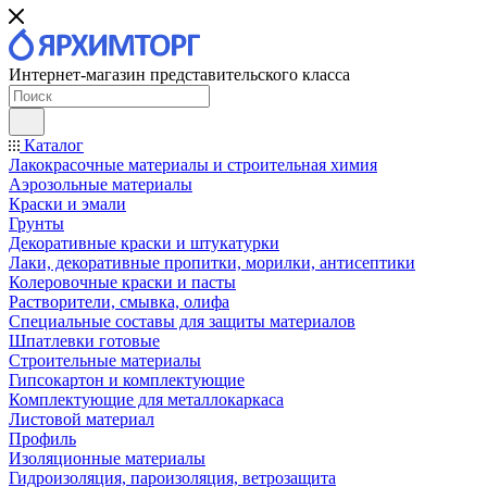
Интернет-магазин представительского класса
Каталог
Лакокрасочные материалы и строительная химия
Аэрозольные материалы
Краски и эмали
Грунты
Декоративные краски и штукатурки
Лаки, декоративные пропитки, морилки, антисептики
Колеровочные краски и пасты
Растворители, смывка, олифа
Специальные составы для защиты материалов
Шпатлевки готовые
Строительные материалы
Гипсокартон и комплектующие
Комплектующие для металлокаркаса
Листовой материал
Профиль
Изоляционные материалы
Гидроизоляция, пароизоляция, ветрозащита