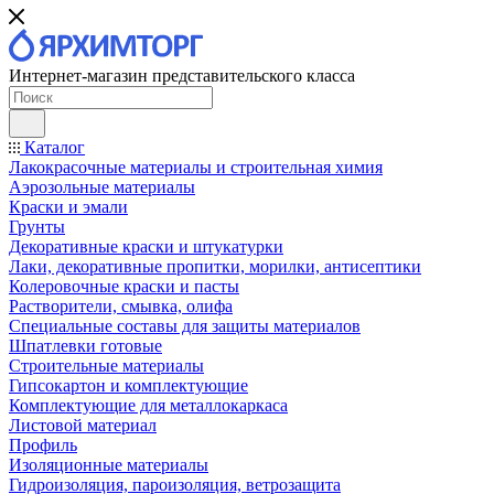
Интернет-магазин представительского класса
Каталог
Лакокрасочные материалы и строительная химия
Аэрозольные материалы
Краски и эмали
Грунты
Декоративные краски и штукатурки
Лаки, декоративные пропитки, морилки, антисептики
Колеровочные краски и пасты
Растворители, смывка, олифа
Специальные составы для защиты материалов
Шпатлевки готовые
Строительные материалы
Гипсокартон и комплектующие
Комплектующие для металлокаркаса
Листовой материал
Профиль
Изоляционные материалы
Гидроизоляция, пароизоляция, ветрозащита