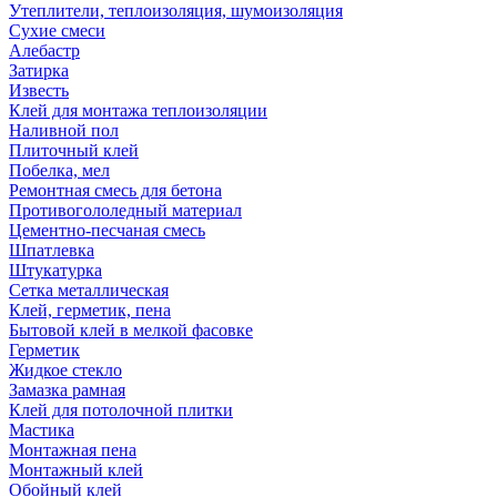
Утеплители, теплоизоляция, шумоизоляция
Сухие смеси
Алебастр
Затирка
Известь
Клей для монтажа теплоизоляции
Наливной пол
Плиточный клей
Побелка, мел
Ремонтная смесь для бетона
Противогололедный материал
Цементно-песчаная смесь
Шпатлевка
Штукатурка
Сетка металлическая
Клей, герметик, пена
Бытовой клей в мелкой фасовке
Герметик
Жидкое стекло
Замазка рамная
Клей для потолочной плитки
Мастика
Монтажная пена
Монтажный клей
Обойный клей