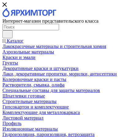
Интернет-магазин представительского класса
Каталог
Лакокрасочные материалы и строительная химия
Аэрозольные материалы
Краски и эмали
Грунты
Декоративные краски и штукатурки
Лаки, декоративные пропитки, морилки, антисептики
Колеровочные краски и пасты
Растворители, смывка, олифа
Специальные составы для защиты материалов
Шпатлевки готовые
Строительные материалы
Гипсокартон и комплектующие
Комплектующие для металлокаркаса
Листовой материал
Профиль
Изоляционные материалы
Гидроизоляция, пароизоляция, ветрозащита