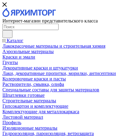
Интернет-магазин представительского класса
Каталог
Лакокрасочные материалы и строительная химия
Аэрозольные материалы
Краски и эмали
Грунты
Декоративные краски и штукатурки
Лаки, декоративные пропитки, морилки, антисептики
Колеровочные краски и пасты
Растворители, смывка, олифа
Специальные составы для защиты материалов
Шпатлевки готовые
Строительные материалы
Гипсокартон и комплектующие
Комплектующие для металлокаркаса
Листовой материал
Профиль
Изоляционные материалы
Гидроизоляция, пароизоляция, ветрозащита