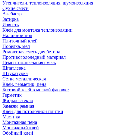
Утеплители, теплоизоляция, шумоизоляция
Сухие смеси
Алебастр
Затирка
Известь
Клей для монтажа теплоизоляции
Наливной пол
Плиточный клей
Побелка, мел
Ремонтная смесь для бетона
Противогололедный материал
Цементно-песчаная смесь
Шпатлевка
Штукатурка
Сетка металлическая
Клей, герметик, пена
Бытовой клей в мелкой фасовке
Герметик
Жидкое стекло
Замазка рамная
Клей для потолочной плитки
Мастика
Монтажная пена
Монтажный клей
Обойный клей