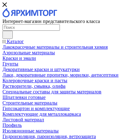
Интернет-магазин представительского класса
Каталог
Лакокрасочные материалы и строительная химия
Аэрозольные материалы
Краски и эмали
Грунты
Декоративные краски и штукатурки
Лаки, декоративные пропитки, морилки, антисептики
Колеровочные краски и пасты
Растворители, смывка, олифа
Специальные составы для защиты материалов
Шпатлевки готовые
Строительные материалы
Гипсокартон и комплектующие
Комплектующие для металлокаркаса
Листовой материал
Профиль
Изоляционные материалы
Гидроизоляция, пароизоляция, ветрозащита