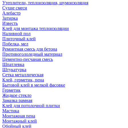
Утеплители, теплоизоляция, шумоизоляция
Сухие смеси
Алебастр
Затирка
Известь
Клей для монтажа теплоизоляции
Наливной пол
Плиточный клей
Побелка, мел
Ремонтная смесь для бетона
Противогололедный материал
Цементно-песчаная смесь
Шпатлевка
Штукатурка
Сетка металлическая
Клей, герметик, пена
Бытовой клей в мелкой фасовке
Герметик
Жидкое стекло
Замазка рамная
Клей для потолочной плитки
Мастика
Монтажная пена
Монтажный клей
Обойный клей