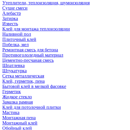
Утеплители, теплоизоляция, шумоизоляция
Сухие смеси
Алебастр
Затирка
Известь
Клей для монтажа теплоизоляции
Наливной пол
Плиточный клей
Побелка, мел
Ремонтная смесь для бетона
Противогололедный материал
Цементно-песчаная смесь
Шпатлевка
Штукатурка
Сетка металлическая
Клей, герметик, пена
Бытовой клей в мелкой фасовке
Герметик
Жидкое стекло
Замазка рамная
Клей для потолочной плитки
Мастика
Монтажная пена
Монтажный клей
Обойный клей