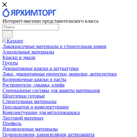
Интернет-магазин представительского класса
Каталог
Лакокрасочные материалы и строительная химия
Аэрозольные материалы
Краски и эмали
Грунты
Декоративные краски и штукатурки
Лаки, декоративные пропитки, морилки, антисептики
Колеровочные краски и пасты
Растворители, смывка, олифа
Специальные составы для защиты материалов
Шпатлевки готовые
Строительные материалы
Гипсокартон и комплектующие
Комплектующие для металлокаркаса
Листовой материал
Профиль
Изоляционные материалы
Гидроизоляция, пароизоляция, ветрозащита