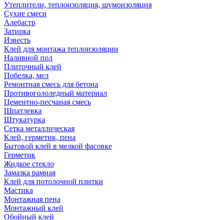
Утеплители, теплоизоляция, шумоизоляция
Сухие смеси
Алебастр
Затирка
Известь
Клей для монтажа теплоизоляции
Наливной пол
Плиточный клей
Побелка, мел
Ремонтная смесь для бетона
Противогололедный материал
Цементно-песчаная смесь
Шпатлевка
Штукатурка
Сетка металлическая
Клей, герметик, пена
Бытовой клей в мелкой фасовке
Герметик
Жидкое стекло
Замазка рамная
Клей для потолочной плитки
Мастика
Монтажная пена
Монтажный клей
Обойный клей