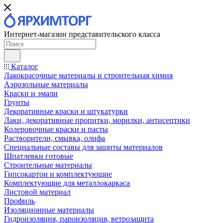
Интернет-магазин представительского класса
Каталог
Лакокрасочные материалы и строительная химия
Аэрозольные материалы
Краски и эмали
Грунты
Декоративные краски и штукатурки
Лаки, декоративные пропитки, морилки, антисептики
Колеровочные краски и пасты
Растворители, смывка, олифа
Специальные составы для защиты материалов
Шпатлевки готовые
Строительные материалы
Гипсокартон и комплектующие
Комплектующие для металлокаркаса
Листовой материал
Профиль
Изоляционные материалы
Гидроизоляция, пароизоляция, ветрозащита