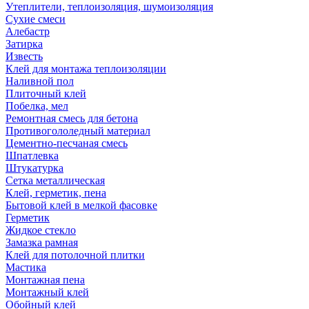
Утеплители, теплоизоляция, шумоизоляция
Сухие смеси
Алебастр
Затирка
Известь
Клей для монтажа теплоизоляции
Наливной пол
Плиточный клей
Побелка, мел
Ремонтная смесь для бетона
Противогололедный материал
Цементно-песчаная смесь
Шпатлевка
Штукатурка
Сетка металлическая
Клей, герметик, пена
Бытовой клей в мелкой фасовке
Герметик
Жидкое стекло
Замазка рамная
Клей для потолочной плитки
Мастика
Монтажная пена
Монтажный клей
Обойный клей