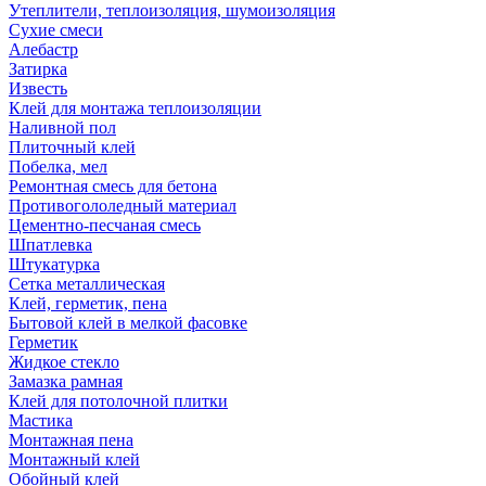
Утеплители, теплоизоляция, шумоизоляция
Сухие смеси
Алебастр
Затирка
Известь
Клей для монтажа теплоизоляции
Наливной пол
Плиточный клей
Побелка, мел
Ремонтная смесь для бетона
Противогололедный материал
Цементно-песчаная смесь
Шпатлевка
Штукатурка
Сетка металлическая
Клей, герметик, пена
Бытовой клей в мелкой фасовке
Герметик
Жидкое стекло
Замазка рамная
Клей для потолочной плитки
Мастика
Монтажная пена
Монтажный клей
Обойный клей