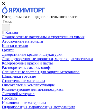
Интернет-магазин представительского класса
Каталог
Лакокрасочные материалы и строительная химия
Аэрозольные материалы
Краски и эмали
Грунты
Декоративные краски и штукатурки
Лаки, декоративные пропитки, морилки, антисептики
Колеровочные краски и пасты
Растворители, смывка, олифа
Специальные составы для защиты материалов
Шпатлевки готовые
Строительные материалы
Гипсокартон и комплектующие
Комплектующие для металлокаркаса
Листовой материал
Профиль
Изоляционные материалы
Гидроизоляция, пароизоляция, ветрозащита