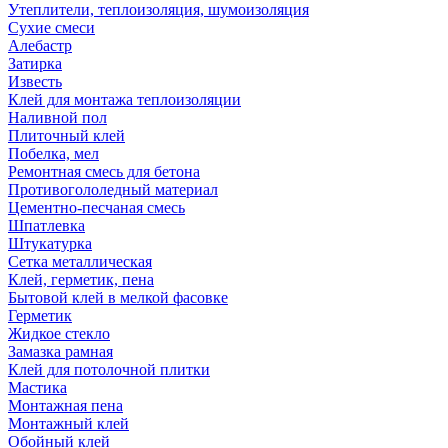
Утеплители, теплоизоляция, шумоизоляция
Сухие смеси
Алебастр
Затирка
Известь
Клей для монтажа теплоизоляции
Наливной пол
Плиточный клей
Побелка, мел
Ремонтная смесь для бетона
Противогололедный материал
Цементно-песчаная смесь
Шпатлевка
Штукатурка
Сетка металлическая
Клей, герметик, пена
Бытовой клей в мелкой фасовке
Герметик
Жидкое стекло
Замазка рамная
Клей для потолочной плитки
Мастика
Монтажная пена
Монтажный клей
Обойный клей