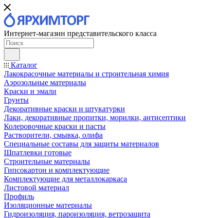
Интернет-магазин представительского класса
Каталог
Лакокрасочные материалы и строительная химия
Аэрозольные материалы
Краски и эмали
Грунты
Декоративные краски и штукатурки
Лаки, декоративные пропитки, морилки, антисептики
Колеровочные краски и пасты
Растворители, смывка, олифа
Специальные составы для защиты материалов
Шпатлевки готовые
Строительные материалы
Гипсокартон и комплектующие
Комплектующие для металлокаркаса
Листовой материал
Профиль
Изоляционные материалы
Гидроизоляция, пароизоляция, ветрозащита