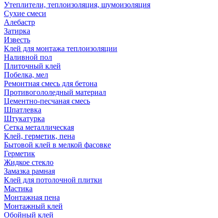
Утеплители, теплоизоляция, шумоизоляция
Сухие смеси
Алебастр
Затирка
Известь
Клей для монтажа теплоизоляции
Наливной пол
Плиточный клей
Побелка, мел
Ремонтная смесь для бетона
Противогололедный материал
Цементно-песчаная смесь
Шпатлевка
Штукатурка
Сетка металлическая
Клей, герметик, пена
Бытовой клей в мелкой фасовке
Герметик
Жидкое стекло
Замазка рамная
Клей для потолочной плитки
Мастика
Монтажная пена
Монтажный клей
Обойный клей