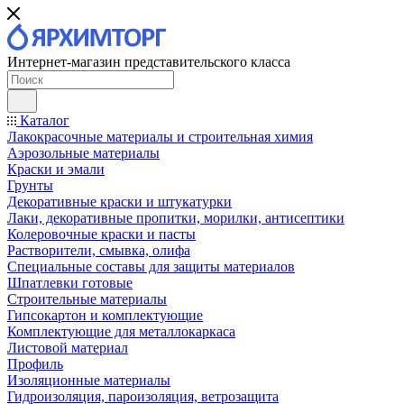
Интернет-магазин представительского класса
Каталог
Лакокрасочные материалы и строительная химия
Аэрозольные материалы
Краски и эмали
Грунты
Декоративные краски и штукатурки
Лаки, декоративные пропитки, морилки, антисептики
Колеровочные краски и пасты
Растворители, смывка, олифа
Специальные составы для защиты материалов
Шпатлевки готовые
Строительные материалы
Гипсокартон и комплектующие
Комплектующие для металлокаркаса
Листовой материал
Профиль
Изоляционные материалы
Гидроизоляция, пароизоляция, ветрозащита