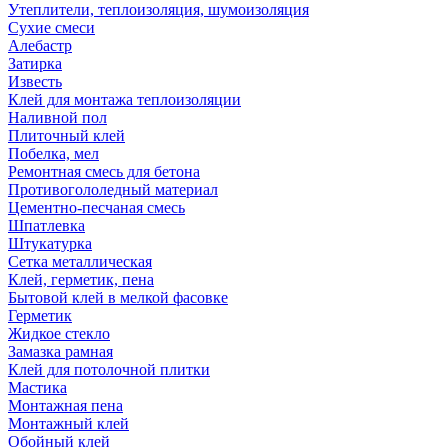
Утеплители, теплоизоляция, шумоизоляция
Сухие смеси
Алебастр
Затирка
Известь
Клей для монтажа теплоизоляции
Наливной пол
Плиточный клей
Побелка, мел
Ремонтная смесь для бетона
Противогололедный материал
Цементно-песчаная смесь
Шпатлевка
Штукатурка
Сетка металлическая
Клей, герметик, пена
Бытовой клей в мелкой фасовке
Герметик
Жидкое стекло
Замазка рамная
Клей для потолочной плитки
Мастика
Монтажная пена
Монтажный клей
Обойный клей