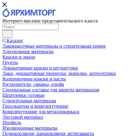
Интернет-магазин представительского класса
Каталог
Лакокрасочные материалы и строительная химия
Аэрозольные материалы
Краски и эмали
Грунты
Декоративные краски и штукатурки
Лаки, декоративные пропитки, морилки, антисептики
Колеровочные краски и пасты
Растворители, смывка, олифа
Специальные составы для защиты материалов
Шпатлевки готовые
Строительные материалы
Гипсокартон и комплектующие
Комплектующие для металлокаркаса
Листовой материал
Профиль
Изоляционные материалы
Гидроизоляция, пароизоляция, ветрозащита