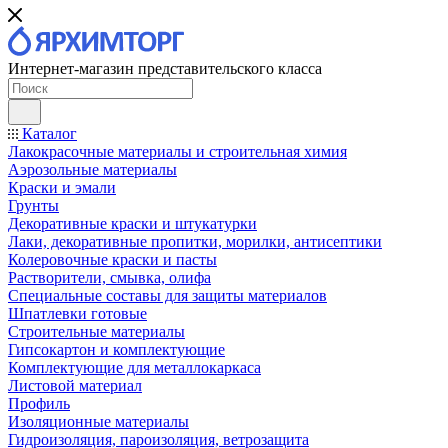
Интернет-магазин представительского класса
Каталог
Лакокрасочные материалы и строительная химия
Аэрозольные материалы
Краски и эмали
Грунты
Декоративные краски и штукатурки
Лаки, декоративные пропитки, морилки, антисептики
Колеровочные краски и пасты
Растворители, смывка, олифа
Специальные составы для защиты материалов
Шпатлевки готовые
Строительные материалы
Гипсокартон и комплектующие
Комплектующие для металлокаркаса
Листовой материал
Профиль
Изоляционные материалы
Гидроизоляция, пароизоляция, ветрозащита