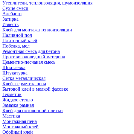
Утеплители, теплоизоляция, шумоизоляция
Сухие смеси
Алебастр
Затирка
Известь
Клей для монтажа теплоизоляции
Наливной пол
Плиточный клей
Побелка, мел
Ремонтная смесь для бетона
Противогололедный материал
Цементно-песчаная смесь
Шпатлевка
Штукатурка
Сетка металлическая
Клей, герметик, пена
Бытовой клей в мелкой фасовке
Герметик
Жидкое стекло
Замазка рамная
Клей для потолочной плитки
Мастика
Монтажная пена
Монтажный клей
Обойный клей