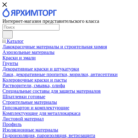
Интернет-магазин представительского класса
Каталог
Лакокрасочные материалы и строительная химия
Аэрозольные материалы
Краски и эмали
Грунты
Декоративные краски и штукатурки
Лаки, декоративные пропитки, морилки, антисептики
Колеровочные краски и пасты
Растворители, смывка, олифа
Специальные составы для защиты материалов
Шпатлевки готовые
Строительные материалы
Гипсокартон и комплектующие
Комплектующие для металлокаркаса
Листовой материал
Профиль
Изоляционные материалы
Гидроизоляция, пароизоляция, ветрозащита