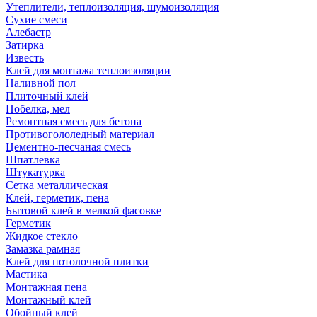
Утеплители, теплоизоляция, шумоизоляция
Сухие смеси
Алебастр
Затирка
Известь
Клей для монтажа теплоизоляции
Наливной пол
Плиточный клей
Побелка, мел
Ремонтная смесь для бетона
Противогололедный материал
Цементно-песчаная смесь
Шпатлевка
Штукатурка
Сетка металлическая
Клей, герметик, пена
Бытовой клей в мелкой фасовке
Герметик
Жидкое стекло
Замазка рамная
Клей для потолочной плитки
Мастика
Монтажная пена
Монтажный клей
Обойный клей