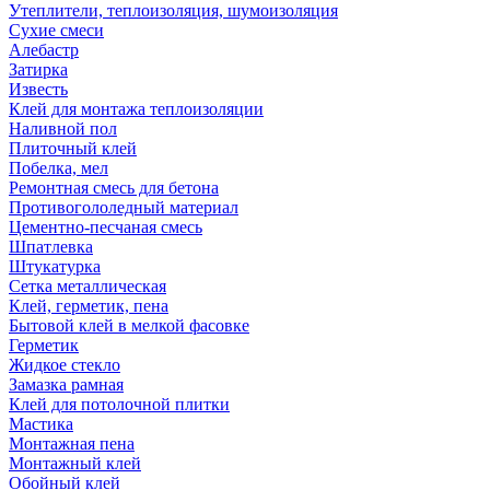
Утеплители, теплоизоляция, шумоизоляция
Сухие смеси
Алебастр
Затирка
Известь
Клей для монтажа теплоизоляции
Наливной пол
Плиточный клей
Побелка, мел
Ремонтная смесь для бетона
Противогололедный материал
Цементно-песчаная смесь
Шпатлевка
Штукатурка
Сетка металлическая
Клей, герметик, пена
Бытовой клей в мелкой фасовке
Герметик
Жидкое стекло
Замазка рамная
Клей для потолочной плитки
Мастика
Монтажная пена
Монтажный клей
Обойный клей