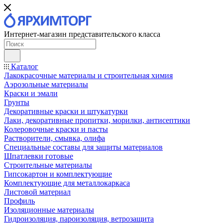
Интернет-магазин представительского класса
Каталог
Лакокрасочные материалы и строительная химия
Аэрозольные материалы
Краски и эмали
Грунты
Декоративные краски и штукатурки
Лаки, декоративные пропитки, морилки, антисептики
Колеровочные краски и пасты
Растворители, смывка, олифа
Специальные составы для защиты материалов
Шпатлевки готовые
Строительные материалы
Гипсокартон и комплектующие
Комплектующие для металлокаркаса
Листовой материал
Профиль
Изоляционные материалы
Гидроизоляция, пароизоляция, ветрозащита