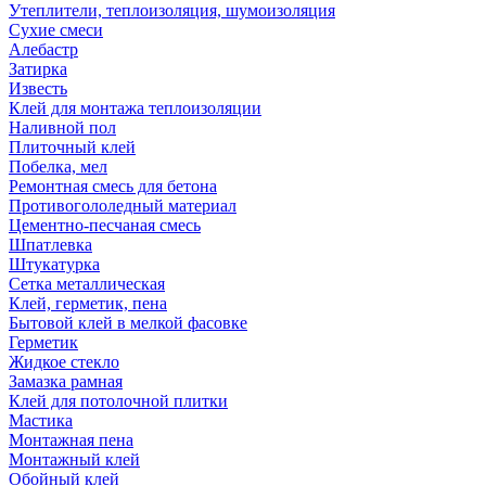
Утеплители, теплоизоляция, шумоизоляция
Сухие смеси
Алебастр
Затирка
Известь
Клей для монтажа теплоизоляции
Наливной пол
Плиточный клей
Побелка, мел
Ремонтная смесь для бетона
Противогололедный материал
Цементно-песчаная смесь
Шпатлевка
Штукатурка
Сетка металлическая
Клей, герметик, пена
Бытовой клей в мелкой фасовке
Герметик
Жидкое стекло
Замазка рамная
Клей для потолочной плитки
Мастика
Монтажная пена
Монтажный клей
Обойный клей