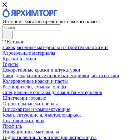
Интернет-магазин представительского класса
Каталог
Лакокрасочные материалы и строительная химия
Аэрозольные материалы
Краски и эмали
Грунты
Декоративные краски и штукатурки
Лаки, декоративные пропитки, морилки, антисептики
Колеровочные краски и пасты
Растворители, смывка, олифа
Специальные составы для защиты материалов
Шпатлевки готовые
Строительные материалы
Гипсокартон и комплектующие
Комплектующие для металлокаркаса
Листовой материал
Профиль
Изоляционные материалы
Гидроизоляция, пароизоляция, ветрозащита