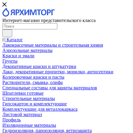
Интернет-магазин представительского класса
Каталог
Лакокрасочные материалы и строительная химия
Аэрозольные материалы
Краски и эмали
Грунты
Декоративные краски и штукатурки
Лаки, декоративные пропитки, морилки, антисептики
Колеровочные краски и пасты
Растворители, смывка, олифа
Специальные составы для защиты материалов
Шпатлевки готовые
Строительные материалы
Гипсокартон и комплектующие
Комплектующие для металлокаркаса
Листовой материал
Профиль
Изоляционные материалы
Гидроизоляция, пароизоляция, ветрозащита