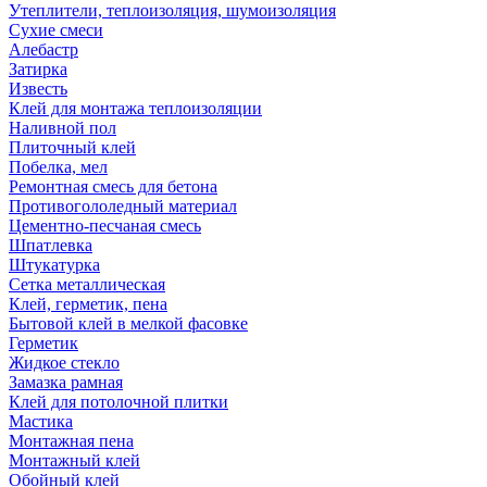
Утеплители, теплоизоляция, шумоизоляция
Сухие смеси
Алебастр
Затирка
Известь
Клей для монтажа теплоизоляции
Наливной пол
Плиточный клей
Побелка, мел
Ремонтная смесь для бетона
Противогололедный материал
Цементно-песчаная смесь
Шпатлевка
Штукатурка
Сетка металлическая
Клей, герметик, пена
Бытовой клей в мелкой фасовке
Герметик
Жидкое стекло
Замазка рамная
Клей для потолочной плитки
Мастика
Монтажная пена
Монтажный клей
Обойный клей