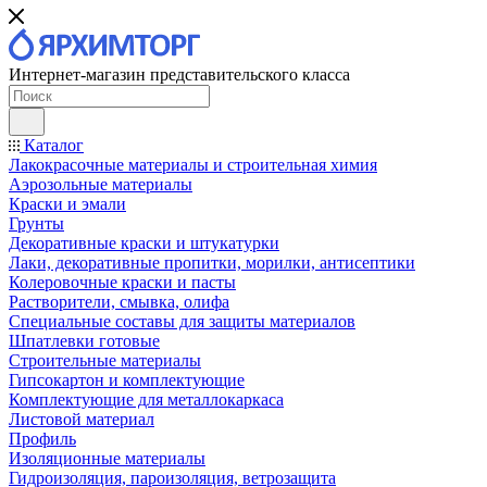
Интернет-магазин представительского класса
Каталог
Лакокрасочные материалы и строительная химия
Аэрозольные материалы
Краски и эмали
Грунты
Декоративные краски и штукатурки
Лаки, декоративные пропитки, морилки, антисептики
Колеровочные краски и пасты
Растворители, смывка, олифа
Специальные составы для защиты материалов
Шпатлевки готовые
Строительные материалы
Гипсокартон и комплектующие
Комплектующие для металлокаркаса
Листовой материал
Профиль
Изоляционные материалы
Гидроизоляция, пароизоляция, ветрозащита