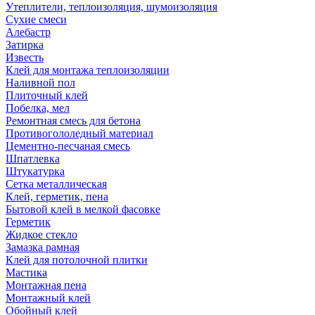
Утеплители, теплоизоляция, шумоизоляция
Сухие смеси
Алебастр
Затирка
Известь
Клей для монтажа теплоизоляции
Наливной пол
Плиточный клей
Побелка, мел
Ремонтная смесь для бетона
Противогололедный материал
Цементно-песчаная смесь
Шпатлевка
Штукатурка
Сетка металлическая
Клей, герметик, пена
Бытовой клей в мелкой фасовке
Герметик
Жидкое стекло
Замазка рамная
Клей для потолочной плитки
Мастика
Монтажная пена
Монтажный клей
Обойный клей