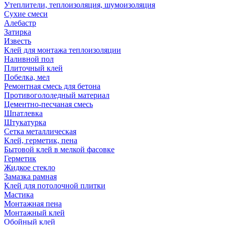
Утеплители, теплоизоляция, шумоизоляция
Сухие смеси
Алебастр
Затирка
Известь
Клей для монтажа теплоизоляции
Наливной пол
Плиточный клей
Побелка, мел
Ремонтная смесь для бетона
Противогололедный материал
Цементно-песчаная смесь
Шпатлевка
Штукатурка
Сетка металлическая
Клей, герметик, пена
Бытовой клей в мелкой фасовке
Герметик
Жидкое стекло
Замазка рамная
Клей для потолочной плитки
Мастика
Монтажная пена
Монтажный клей
Обойный клей