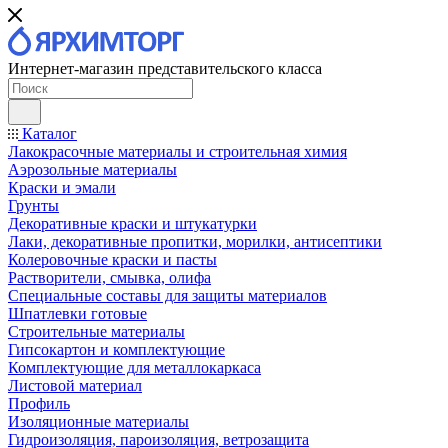
Интернет-магазин представительского класса
Каталог
Лакокрасочные материалы и строительная химия
Аэрозольные материалы
Краски и эмали
Грунты
Декоративные краски и штукатурки
Лаки, декоративные пропитки, морилки, антисептики
Колеровочные краски и пасты
Растворители, смывка, олифа
Специальные составы для защиты материалов
Шпатлевки готовые
Строительные материалы
Гипсокартон и комплектующие
Комплектующие для металлокаркаса
Листовой материал
Профиль
Изоляционные материалы
Гидроизоляция, пароизоляция, ветрозащита