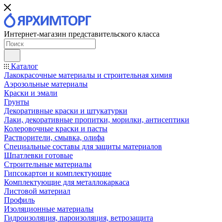
Интернет-магазин представительского класса
Каталог
Лакокрасочные материалы и строительная химия
Аэрозольные материалы
Краски и эмали
Грунты
Декоративные краски и штукатурки
Лаки, декоративные пропитки, морилки, антисептики
Колеровочные краски и пасты
Растворители, смывка, олифа
Специальные составы для защиты материалов
Шпатлевки готовые
Строительные материалы
Гипсокартон и комплектующие
Комплектующие для металлокаркаса
Листовой материал
Профиль
Изоляционные материалы
Гидроизоляция, пароизоляция, ветрозащита