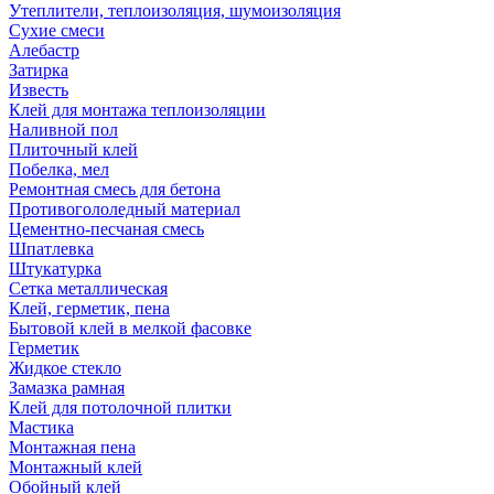
Утеплители, теплоизоляция, шумоизоляция
Сухие смеси
Алебастр
Затирка
Известь
Клей для монтажа теплоизоляции
Наливной пол
Плиточный клей
Побелка, мел
Ремонтная смесь для бетона
Противогололедный материал
Цементно-песчаная смесь
Шпатлевка
Штукатурка
Сетка металлическая
Клей, герметик, пена
Бытовой клей в мелкой фасовке
Герметик
Жидкое стекло
Замазка рамная
Клей для потолочной плитки
Мастика
Монтажная пена
Монтажный клей
Обойный клей