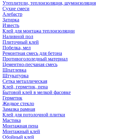
Утеплители, теплоизоляция, шумоизоляция
Сухие смеси
Алебастр
Затирка
Известь
Клей для монтажа теплоизоляции
Наливной пол
Плиточный клей
Побелка, мел
Ремонтная смесь для бетона
Противогололедный материал
Цементно-песчаная смесь
Шпатлевка
Штукатурка
Сетка металлическая
Клей, герметик, пена
Бытовой клей в мелкой фасовке
Герметик
Жидкое стекло
Замазка рамная
Клей для потолочной плитки
Мастика
Монтажная пена
Монтажный клей
Обойный клей