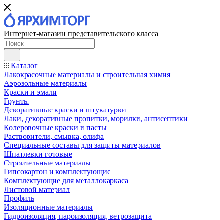
Интернет-магазин представительского класса
Каталог
Лакокрасочные материалы и строительная химия
Аэрозольные материалы
Краски и эмали
Грунты
Декоративные краски и штукатурки
Лаки, декоративные пропитки, морилки, антисептики
Колеровочные краски и пасты
Растворители, смывка, олифа
Специальные составы для защиты материалов
Шпатлевки готовые
Строительные материалы
Гипсокартон и комплектующие
Комплектующие для металлокаркаса
Листовой материал
Профиль
Изоляционные материалы
Гидроизоляция, пароизоляция, ветрозащита