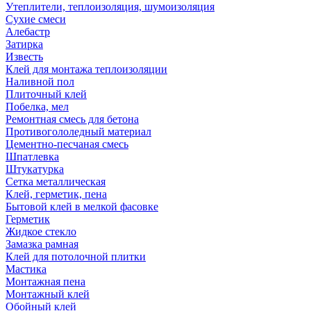
Утеплители, теплоизоляция, шумоизоляция
Сухие смеси
Алебастр
Затирка
Известь
Клей для монтажа теплоизоляции
Наливной пол
Плиточный клей
Побелка, мел
Ремонтная смесь для бетона
Противогололедный материал
Цементно-песчаная смесь
Шпатлевка
Штукатурка
Сетка металлическая
Клей, герметик, пена
Бытовой клей в мелкой фасовке
Герметик
Жидкое стекло
Замазка рамная
Клей для потолочной плитки
Мастика
Монтажная пена
Монтажный клей
Обойный клей