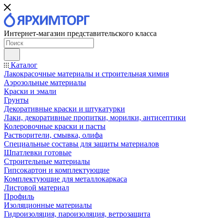
Интернет-магазин представительского класса
Каталог
Лакокрасочные материалы и строительная химия
Аэрозольные материалы
Краски и эмали
Грунты
Декоративные краски и штукатурки
Лаки, декоративные пропитки, морилки, антисептики
Колеровочные краски и пасты
Растворители, смывка, олифа
Специальные составы для защиты материалов
Шпатлевки готовые
Строительные материалы
Гипсокартон и комплектующие
Комплектующие для металлокаркаса
Листовой материал
Профиль
Изоляционные материалы
Гидроизоляция, пароизоляция, ветрозащита