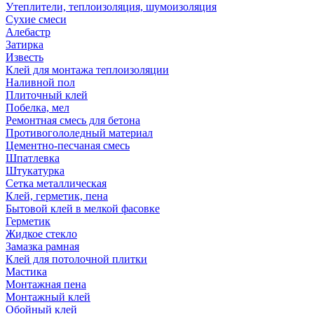
Утеплители, теплоизоляция, шумоизоляция
Сухие смеси
Алебастр
Затирка
Известь
Клей для монтажа теплоизоляции
Наливной пол
Плиточный клей
Побелка, мел
Ремонтная смесь для бетона
Противогололедный материал
Цементно-песчаная смесь
Шпатлевка
Штукатурка
Сетка металлическая
Клей, герметик, пена
Бытовой клей в мелкой фасовке
Герметик
Жидкое стекло
Замазка рамная
Клей для потолочной плитки
Мастика
Монтажная пена
Монтажный клей
Обойный клей