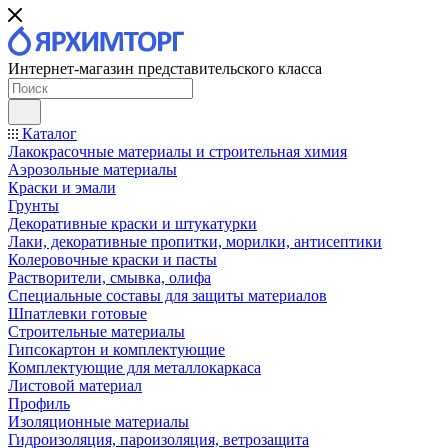
Интернет-магазин представительского класса
Каталог
Лакокрасочные материалы и строительная химия
Аэрозольные материалы
Краски и эмали
Грунты
Декоративные краски и штукатурки
Лаки, декоративные пропитки, морилки, антисептики
Колеровочные краски и пасты
Растворители, смывка, олифа
Специальные составы для защиты материалов
Шпатлевки готовые
Строительные материалы
Гипсокартон и комплектующие
Комплектующие для металлокаркаса
Листовой материал
Профиль
Изоляционные материалы
Гидроизоляция, пароизоляция, ветрозащита