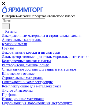
Интернет-магазин представительского класса
Каталог
Лакокрасочные материалы и строительная химия
Аэрозольные материалы
Краски и эмали
Грунты
Декоративные краски и штукатурки
Лаки, декоративные пропитки, морилки, антисептики
Колеровочные краски и пасты
Растворители, смывка, олифа
Специальные составы для защиты материалов
Шпатлевки готовые
Строительные материалы
Гипсокартон и комплектующие
Комплектующие для металлокаркаса
Листовой материал
Профиль
Изоляционные материалы
Гидроизоляция, пароизоляция, ветрозащита