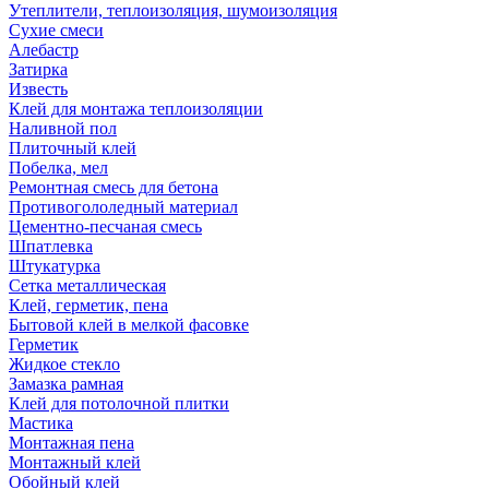
Утеплители, теплоизоляция, шумоизоляция
Сухие смеси
Алебастр
Затирка
Известь
Клей для монтажа теплоизоляции
Наливной пол
Плиточный клей
Побелка, мел
Ремонтная смесь для бетона
Противогололедный материал
Цементно-песчаная смесь
Шпатлевка
Штукатурка
Сетка металлическая
Клей, герметик, пена
Бытовой клей в мелкой фасовке
Герметик
Жидкое стекло
Замазка рамная
Клей для потолочной плитки
Мастика
Монтажная пена
Монтажный клей
Обойный клей