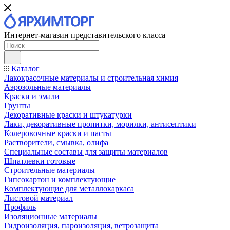
Интернет-магазин представительского класса
Каталог
Лакокрасочные материалы и строительная химия
Аэрозольные материалы
Краски и эмали
Грунты
Декоративные краски и штукатурки
Лаки, декоративные пропитки, морилки, антисептики
Колеровочные краски и пасты
Растворители, смывка, олифа
Специальные составы для защиты материалов
Шпатлевки готовые
Строительные материалы
Гипсокартон и комплектующие
Комплектующие для металлокаркаса
Листовой материал
Профиль
Изоляционные материалы
Гидроизоляция, пароизоляция, ветрозащита