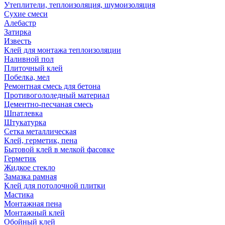
Утеплители, теплоизоляция, шумоизоляция
Сухие смеси
Алебастр
Затирка
Известь
Клей для монтажа теплоизоляции
Наливной пол
Плиточный клей
Побелка, мел
Ремонтная смесь для бетона
Противогололедный материал
Цементно-песчаная смесь
Шпатлевка
Штукатурка
Сетка металлическая
Клей, герметик, пена
Бытовой клей в мелкой фасовке
Герметик
Жидкое стекло
Замазка рамная
Клей для потолочной плитки
Мастика
Монтажная пена
Монтажный клей
Обойный клей