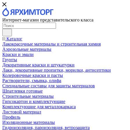
Интернет-магазин представительского класса
Каталог
Лакокрасочные материалы и строительная химия
Аэрозольные материалы
Краски и эмали
Грунты
Декоративные краски и штукатурки
Лаки, декоративные пропитки, морилки, антисептики
Колеровочные краски и пасты
Растворители, смывка, олифа
Специальные составы для защиты материалов
Шпатлевки готовые
Строительные материалы
Гипсокартон и комплектующие
Комплектующие для металлокаркаса
Листовой материал
Профиль
Изоляционные материалы
Гидроизоляция, пароизоляция, ветрозащита