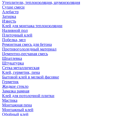
Утеплители, теплоизоляция, шумоизоляция
Сухие смеси
Алебастр
Затирка
Известь
Клей для монтажа теплоизоляции
Наливной пол
Плиточный клей
Побелка, мел
Ремонтная смесь для бетона
Противогололедный материал
Цементно-песчаная смесь
Шпатлевка
Штукатурка
Сетка металлическая
Клей, герметик, пена
Бытовой клей в мелкой фасовке
Герметик
Жидкое стекло
Замазка рамная
Клей для потолочной плитки
Мастика
Монтажная пена
Монтажный клей
Обойный клей