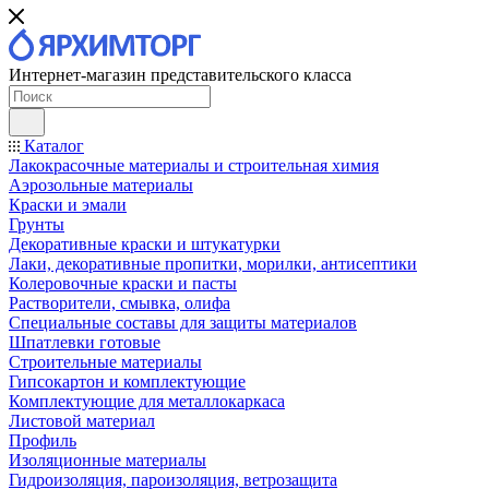
Интернет-магазин представительского класса
Каталог
Лакокрасочные материалы и строительная химия
Аэрозольные материалы
Краски и эмали
Грунты
Декоративные краски и штукатурки
Лаки, декоративные пропитки, морилки, антисептики
Колеровочные краски и пасты
Растворители, смывка, олифа
Специальные составы для защиты материалов
Шпатлевки готовые
Строительные материалы
Гипсокартон и комплектующие
Комплектующие для металлокаркаса
Листовой материал
Профиль
Изоляционные материалы
Гидроизоляция, пароизоляция, ветрозащита