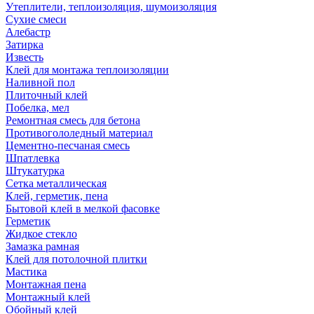
Утеплители, теплоизоляция, шумоизоляция
Сухие смеси
Алебастр
Затирка
Известь
Клей для монтажа теплоизоляции
Наливной пол
Плиточный клей
Побелка, мел
Ремонтная смесь для бетона
Противогололедный материал
Цементно-песчаная смесь
Шпатлевка
Штукатурка
Сетка металлическая
Клей, герметик, пена
Бытовой клей в мелкой фасовке
Герметик
Жидкое стекло
Замазка рамная
Клей для потолочной плитки
Мастика
Монтажная пена
Монтажный клей
Обойный клей