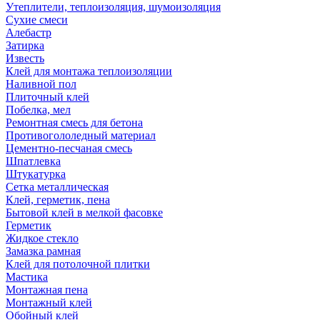
Утеплители, теплоизоляция, шумоизоляция
Сухие смеси
Алебастр
Затирка
Известь
Клей для монтажа теплоизоляции
Наливной пол
Плиточный клей
Побелка, мел
Ремонтная смесь для бетона
Противогололедный материал
Цементно-песчаная смесь
Шпатлевка
Штукатурка
Сетка металлическая
Клей, герметик, пена
Бытовой клей в мелкой фасовке
Герметик
Жидкое стекло
Замазка рамная
Клей для потолочной плитки
Мастика
Монтажная пена
Монтажный клей
Обойный клей