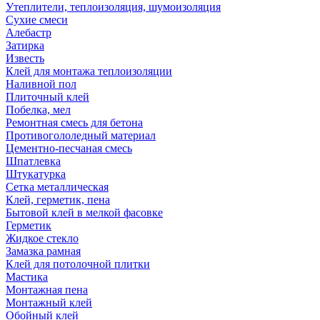
Утеплители, теплоизоляция, шумоизоляция
Сухие смеси
Алебастр
Затирка
Известь
Клей для монтажа теплоизоляции
Наливной пол
Плиточный клей
Побелка, мел
Ремонтная смесь для бетона
Противогололедный материал
Цементно-песчаная смесь
Шпатлевка
Штукатурка
Сетка металлическая
Клей, герметик, пена
Бытовой клей в мелкой фасовке
Герметик
Жидкое стекло
Замазка рамная
Клей для потолочной плитки
Мастика
Монтажная пена
Монтажный клей
Обойный клей