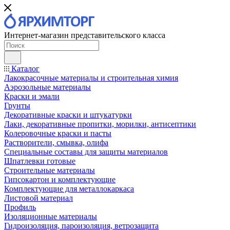
Интернет-магазин представительского класса
Каталог
Лакокрасочные материалы и строительная химия
Аэрозольные материалы
Краски и эмали
Грунты
Декоративные краски и штукатурки
Лаки, декоративные пропитки, морилки, антисептики
Колеровочные краски и пасты
Растворители, смывка, олифа
Специальные составы для защиты материалов
Шпатлевки готовые
Строительные материалы
Гипсокартон и комплектующие
Комплектующие для металлокаркаса
Листовой материал
Профиль
Изоляционные материалы
Гидроизоляция, пароизоляция, ветрозащита