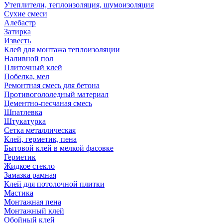
Утеплители, теплоизоляция, шумоизоляция
Сухие смеси
Алебастр
Затирка
Известь
Клей для монтажа теплоизоляции
Наливной пол
Плиточный клей
Побелка, мел
Ремонтная смесь для бетона
Противогололедный материал
Цементно-песчаная смесь
Шпатлевка
Штукатурка
Сетка металлическая
Клей, герметик, пена
Бытовой клей в мелкой фасовке
Герметик
Жидкое стекло
Замазка рамная
Клей для потолочной плитки
Мастика
Монтажная пена
Монтажный клей
Обойный клей