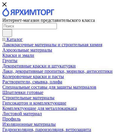
Интернет-магазин представительского класса
Каталог
Лакокрасочные материалы и строительная химия
Аэрозольные материалы
Краски и эмали
Грунты
Декоративные краски и штукатурки
Лаки, декоративные пропитки, морилки, антисептики
Колеровочные краски и пасты
Растворители, смывка, олифа
Специальные составы для защиты материалов
Шпатлевки готовые
Строительные материалы
Гипсокартон и комплектующие
Комплектующие для металлокаркаса
Листовой материал
Профиль
Изоляционные материалы
Гидроизоляция, пароизоляция, ветрозащита