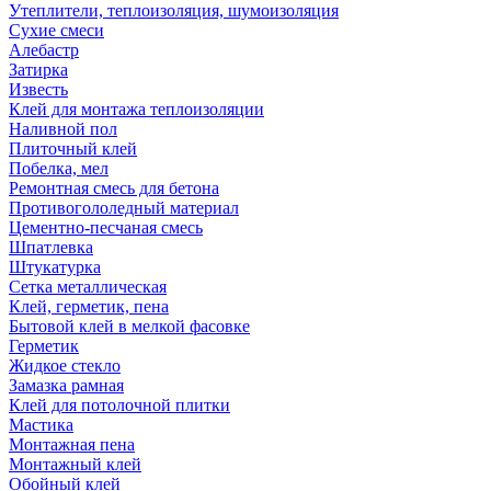
Утеплители, теплоизоляция, шумоизоляция
Сухие смеси
Алебастр
Затирка
Известь
Клей для монтажа теплоизоляции
Наливной пол
Плиточный клей
Побелка, мел
Ремонтная смесь для бетона
Противогололедный материал
Цементно-песчаная смесь
Шпатлевка
Штукатурка
Сетка металлическая
Клей, герметик, пена
Бытовой клей в мелкой фасовке
Герметик
Жидкое стекло
Замазка рамная
Клей для потолочной плитки
Мастика
Монтажная пена
Монтажный клей
Обойный клей