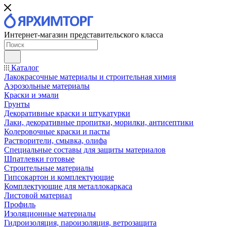
Интернет-магазин представительского класса
Каталог
Лакокрасочные материалы и строительная химия
Аэрозольные материалы
Краски и эмали
Грунты
Декоративные краски и штукатурки
Лаки, декоративные пропитки, морилки, антисептики
Колеровочные краски и пасты
Растворители, смывка, олифа
Специальные составы для защиты материалов
Шпатлевки готовые
Строительные материалы
Гипсокартон и комплектующие
Комплектующие для металлокаркаса
Листовой материал
Профиль
Изоляционные материалы
Гидроизоляция, пароизоляция, ветрозащита