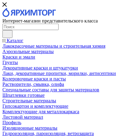
Интернет-магазин представительского класса
Каталог
Лакокрасочные материалы и строительная химия
Аэрозольные материалы
Краски и эмали
Грунты
Декоративные краски и штукатурки
Лаки, декоративные пропитки, морилки, антисептики
Колеровочные краски и пасты
Растворители, смывка, олифа
Специальные составы для защиты материалов
Шпатлевки готовые
Строительные материалы
Гипсокартон и комплектующие
Комплектующие для металлокаркаса
Листовой материал
Профиль
Изоляционные материалы
Гидроизоляция, пароизоляция, ветрозащита