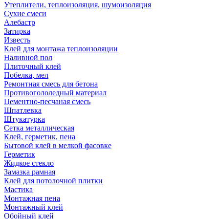
Утеплители, теплоизоляция, шумоизоляция
Сухие смеси
Алебастр
Затирка
Известь
Клей для монтажа теплоизоляции
Наливной пол
Плиточный клей
Побелка, мел
Ремонтная смесь для бетона
Противогололедный материал
Цементно-песчаная смесь
Шпатлевка
Штукатурка
Сетка металлическая
Клей, герметик, пена
Бытовой клей в мелкой фасовке
Герметик
Жидкое стекло
Замазка рамная
Клей для потолочной плитки
Мастика
Монтажная пена
Монтажный клей
Обойный клей