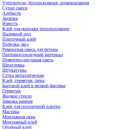
Утеплители, теплоизоляция, шумоизоляция
Сухие смеси
Алебастр
Затирка
Известь
Клей для монтажа теплоизоляции
Наливной пол
Плиточный клей
Побелка, мел
Ремонтная смесь для бетона
Противогололедный материал
Цементно-песчаная смесь
Шпатлевка
Штукатурка
Сетка металлическая
Клей, герметик, пена
Бытовой клей в мелкой фасовке
Герметик
Жидкое стекло
Замазка рамная
Клей для потолочной плитки
Мастика
Монтажная пена
Монтажный клей
Обойный клей