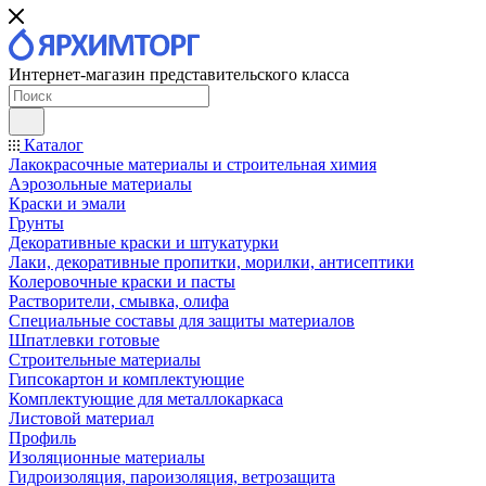
Интернет-магазин представительского класса
Каталог
Лакокрасочные материалы и строительная химия
Аэрозольные материалы
Краски и эмали
Грунты
Декоративные краски и штукатурки
Лаки, декоративные пропитки, морилки, антисептики
Колеровочные краски и пасты
Растворители, смывка, олифа
Специальные составы для защиты материалов
Шпатлевки готовые
Строительные материалы
Гипсокартон и комплектующие
Комплектующие для металлокаркаса
Листовой материал
Профиль
Изоляционные материалы
Гидроизоляция, пароизоляция, ветрозащита