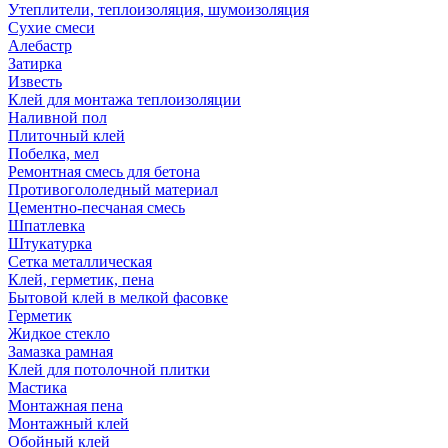
Утеплители, теплоизоляция, шумоизоляция
Сухие смеси
Алебастр
Затирка
Известь
Клей для монтажа теплоизоляции
Наливной пол
Плиточный клей
Побелка, мел
Ремонтная смесь для бетона
Противогололедный материал
Цементно-песчаная смесь
Шпатлевка
Штукатурка
Сетка металлическая
Клей, герметик, пена
Бытовой клей в мелкой фасовке
Герметик
Жидкое стекло
Замазка рамная
Клей для потолочной плитки
Мастика
Монтажная пена
Монтажный клей
Обойный клей