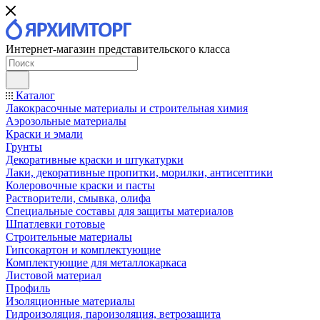
Интернет-магазин представительского класса
Каталог
Лакокрасочные материалы и строительная химия
Аэрозольные материалы
Краски и эмали
Грунты
Декоративные краски и штукатурки
Лаки, декоративные пропитки, морилки, антисептики
Колеровочные краски и пасты
Растворители, смывка, олифа
Специальные составы для защиты материалов
Шпатлевки готовые
Строительные материалы
Гипсокартон и комплектующие
Комплектующие для металлокаркаса
Листовой материал
Профиль
Изоляционные материалы
Гидроизоляция, пароизоляция, ветрозащита